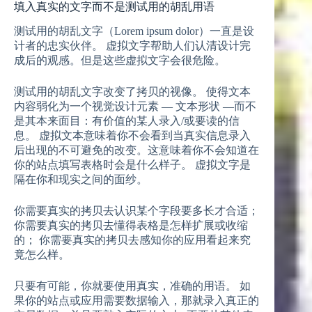
填入真实的文字而不是测试用的胡乱用语
测试用的胡乱文字（Lorem ipsum dolor）一直是设
计者的忠实伙伴。 虚拟文字帮助人们认清设计完
成后的观感。但是这些虚拟文字会很危险。
测试用的胡乱文字改变了拷贝的视像。 使得文本
内容弱化为一个视觉设计元素 — 文本形状 —而不
是其本来面目：有价值的某人录入/或要读的信
息。 虚拟文本意味着你不会看到当真实信息录入
后出现的不可避免的改变。这意味着你不会知道在
你的站点填写表格时会是什么样子。 虚拟文字是
隔在你和现实之间的面纱。
你需要真实的拷贝去认识某个字段要多长才合适；
你需要真实的拷贝去懂得表格是怎样扩展或收缩
的； 你需要真实的拷贝去感知你的应用看起来究
竟怎么样。
只要有可能，你就要使用真实，准确的用语。 如
果你的站点或应用需要数据输入，那就录入真正的