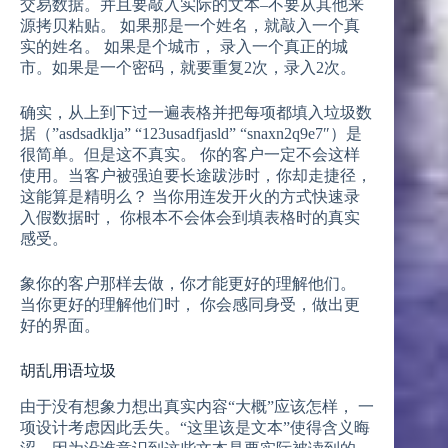
交易数据。并且要敲入实际的文本–不要从其他来
源拷贝粘贴。 如果那是一个姓名，就敲入一个真
实的姓名。 如果是个城市， 录入一个真正的城
市。如果是一个密码，就要重复2次，录入2次。
确实，从上到下过一遍表格并把每项都填入垃圾数
据（”asdsadklja” “123usadfjasld” “snaxn2q9e7″）是
很简单。但是这不真实。 你的客户一定不会这样
使用。当客户被强迫要长途跋涉时，你却走捷径，
这能算是精明么？ 当你用连发开火的方式快速录
入假数据时， 你根本不会体会到填表格时的真实
感受。
象你的客户那样去做，你才能更好的理解他们。
当你更好的理解他们时， 你会感同身受，做出更
好的界面。
胡乱用语垃圾
由于没有想象力想出真实内容“大概”应该怎样， 一
项设计考虑因此丢失。“这里该是文本”使得含义晦