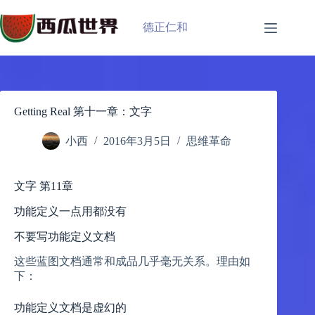
跳
过
德正仁和
内
容
Getting Real 第十一章：文字
小西
2016年3月5日
思维革命
文字 第11章
功能定义一点用都没有
不要写功能定义文档
这些蓝图文档通常和成品几乎毫无关系。理由如
下：
功能定义文档是虚幻的